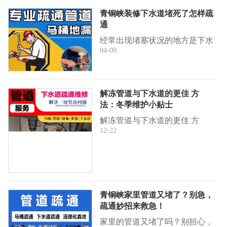
应运而生...
青铜峡装修下水道堵死了怎样疏
通
经常出现堵塞状况的地方是下水
04-09
管，一旦下水管出现堵塞，便会
给我们的生活带来极大影响。许
多人家在装修时，倘若不留意，
下水道就...
解冻管道与下水道的更佳 方
法：冬季维护小贴士
解冻管道与下水道的更佳 方
12-22
法：冬季维护小贴士在寒冷的冬
季，管道结冰和下水道冻住是家
庭常见的问题。低温环境使得水
管内的水结...
青铜峡家里管道又堵了？别急，
疏通妙招来救急！
家里的管道又堵了吗？别担心，