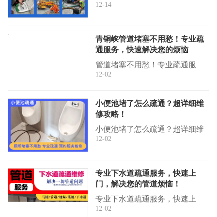
12-14
用巧妙的方法拯救紧急情况！
化学疏通法 这就是化学疏浚的
秘密武器！去污剂中的表面活性
青铜峡管道堵塞不用愁！专业疏
剂、次氯...
通服务，快速解决您的烦恼
管道堵塞不用愁！专业疏通服
12-02
务，快速解决您的烦恼家里下水
道堵塞，污水倒流，异味弥漫？
别担心！我们的专业管道疏通服
小便池堵了怎么疏通？超详细维
务，24小...
修攻略！
小便池堵了怎么疏通？超详细维
12-02
修攻略！日常生活中，小便池堵
塞是一个常见但令人头疼的问
题。如果不及时处理，不仅影响
专业下水道疏通服务，快速上
使用，还可...
门，解决您的管道烦恼！
专业下水道疏通服务，快速上
12-02
门，解决您的管道烦恼！家中地