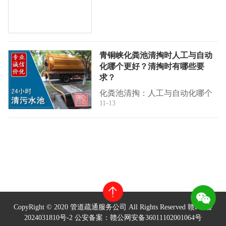
漏堵塞、洗菜盆下水不畅、马桶
厕所管道不通？别着急，我们提
供24小时...
青铜峡化粪池清掏时人工与自动
化哪个更好？清掏时有哪些要
求？
化粪池清掏：人工与自动化哪个
11-13
更好？专业解答来了！在城市环
卫和农村污水处理中，化粪池清
掏是必不可少的环节。面对传统
人工清掏...
CopyRight © 2020 管道疏通服务公司 All Rights Reserved
赣ICP备
2024031810号-2
公安备案：赣公网安备36011102001064号