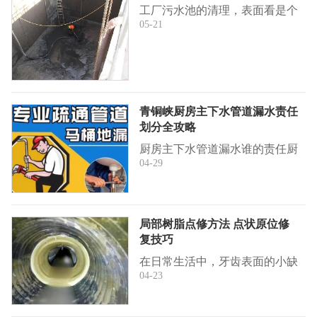
工厂污水池的清理，表面看是个
05-21
脏活累活，但背后牵涉到安全生
产、环保合规、设备寿命甚至工
人健康，马虎不得。很多企业主
或管理人...
青铜峡厨房主下水管道漏水责任
划分全攻略
厨房主下水管道漏水谁的责任厨
04-29
房主下水管道一旦漏水，往往让
楼上楼下住户和物业三方互相推
诿。其实责任划分主要看漏水点
位于哪一...
局部树脂点修方法 点状原位修
复技巧
在日常生活中，牙齿表面的小缺
04-23
损、变色或微裂纹非常常见，传
统补牙往往需要磨除大量健康牙
体。局部树脂点状原位修复技术