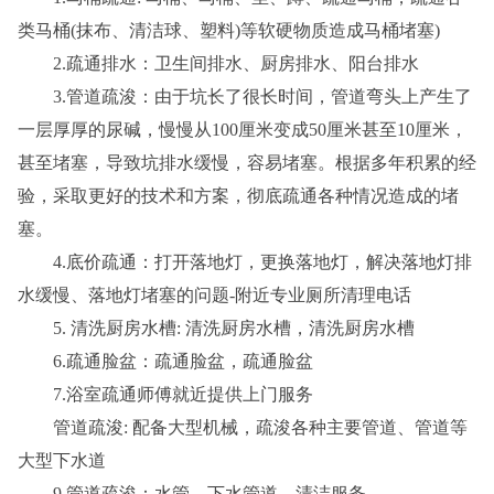
类马桶(抹布、清洁球、塑料)等软硬物质造成马桶堵塞)
2.疏通排水：卫生间排水、厨房排水、阳台排水
3.管道疏浚：由于坑长了很长时间，管道弯头上产生了
一层厚厚的尿碱，慢慢从100厘米变成50厘米甚至10厘米，
甚至堵塞，导致坑排水缓慢，容易堵塞。根据多年积累的经
验，采取更好的技术和方案，彻底疏通各种情况造成的堵
塞。
4.底价疏通：打开落地灯，更换落地灯，解决落地灯排
水缓慢、落地灯堵塞的问题-附近专业厕所清理电话
5. 清洗厨房水槽: 清洗厨房水槽，清洗厨房水槽
6.疏通脸盆：疏通脸盆，疏通脸盆
7.浴室疏通师傅就近提供上门服务
管道疏浚: 配备大型机械，疏浚各种主要管道、管道等
大型下水道
9.管道疏浚：水管、下水管道、清洁服务