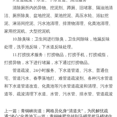
清除厕所内的异物、挖泥剂、蹲厕、旧堵塞、隔油池清
洁、厕所除臭、盆地挖泥、菜池挖泥、高压水轮、浴缸挖
泥、淋浴间挖泥、污水池清理、排泄物清理、化粪池清理、
家用挖泥机、大型挖泥机
10.除臭味：卫生间进行除臭，卫生间除味，地漏反味
处理，洗手池反味，下水道反味处理。
11.打捞技术服务：打捞物品，打捞手机，打捞戒指，
打捞异物，水下进行堵漏，水下通过打捞物品。
管道疏浚、24小时服务、下水道管道、污水、普通住
宅、管道污水、春季落地灯、难管道疏浚剂、各种污水管道
和下水道管道改造、化粪池等污水管道疏浚和清理、污水管
道等、疏浚清理下水道、水管、污水管、排水管、管道疏浚
上一篇：
青铜峡街道：网格员化身“清道夫”，为民解忧疏
通“堵心”化粪池
下一篇：
青铜峡肥皂掉到马桶里把马桶堵住