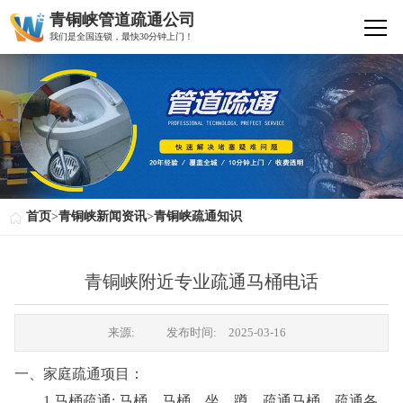
青铜峡管道疏通公司
我们是全国连锁，最快30分钟上门！
首页
>
青铜峡新闻资讯
>
青铜峡疏通知识
青铜峡附近专业疏通马桶电话
来源:
发布时间:
2025-03-16
一、家庭疏通项目：
1.马桶疏通: 马桶、马桶、坐、蹲、疏通马桶，疏通各