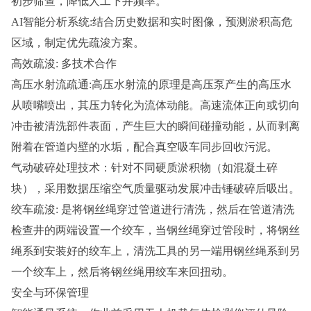
初步筛查，降低人工下井频率。
AI智能分析系统:结合历史数据和实时图像，预测淤积高危
区域，制定优先疏浚方案。
高效疏浚: 多技术合作
高压水射流疏通:高压水射流的原理是高压泵产生的高压水
从喷嘴喷出，其压力转化为流体动能。高速流体正向或切向
冲击被清洗部件表面，产生巨大的瞬间碰撞动能，从而剥离
附着在管道内壁的水垢，配合真空吸车同步回收污泥。
气动破碎处理技术：针对不同硬质淤积物（如混凝土碎
块），采用数据压缩空气质量驱动发展冲击锤破碎后吸出。
绞车疏浚: 是将钢丝绳穿过管道进行清洗，然后在管道清洗
检查井的两端设置一个绞车，当钢丝绳穿过管段时，将钢丝
绳系到安装好的绞车上，清洗工具的另一端用钢丝绳系到另
一个绞车上，然后将钢丝绳用绞车来回扭动。
安全与环保管理